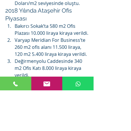
Doları/m2 seviyesinde oluştu.
2018 Yılında Ataşehir Ofis 
Piyasası
Bakırcı Sokak’ta 580 m2 Ofis 
Plazası 10.000 liraya kiraya verildi.
Varyap Meridian For Business’te 
260 m2 ofis alanı 11.500 liraya, 
120 m2 5.400 liraya kiraya verildi.
Değirmenyolu Caddesinde 340 
m2 Ofis Katı 8.000 liraya kiraya 
verildi.
Küçükbakkalköy’de 612 m2 Ofis 
Katı 17.500 liraya kiraya verildi.
#KiralıkSatılıkPlazaOfisPazarıPiyasası