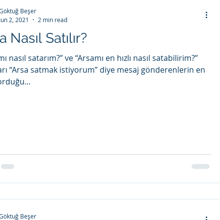
Göktuğ Beşer
Jun 2, 2021
2 min read
a Nasıl Satılır?
ı nasıl satarım?” ve “Arsamı en hızlı nasıl satabilirim?”
arı “Arsa satmak istiyorum” diye mesaj gönderenlerin en
orduğu...
Göktuğ Beşer