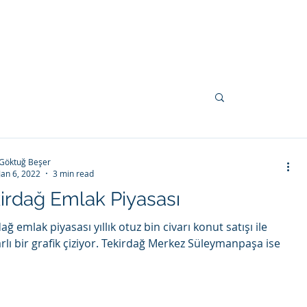
or sale
İletişim
Göktuğ Beşer
Jan 6, 2022
3 min read
irdağ Emlak Piyasası
ağ emlak piyasası yıllık otuz bin civarı konut satışı ile
arlı bir grafik çiziyor. Tekirdağ Merkez Süleymanpaşa ise