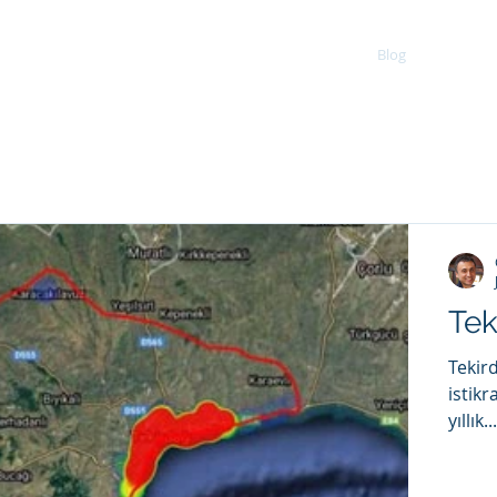
Ana Sayfa
Hakkımda
Blog
Villas f
Tek
Tekird
istikr
yıllık...