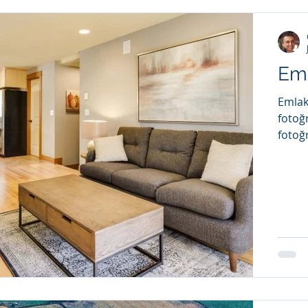
Eml
Emlak
fotoğ
fotoğr