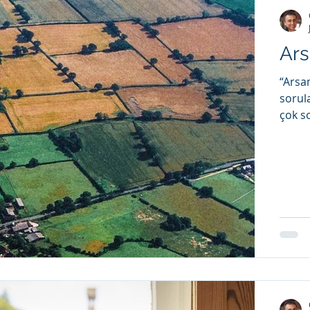
Ars
“Arsam
sorul
çok s