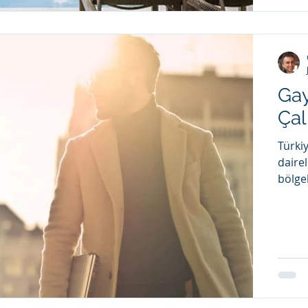
Gay
Çal
Türki
daire
bölgel