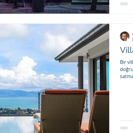
Vill
Bir v
doğru 
satma