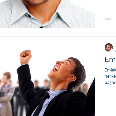
Eml
Emlak 
herkes
başarı