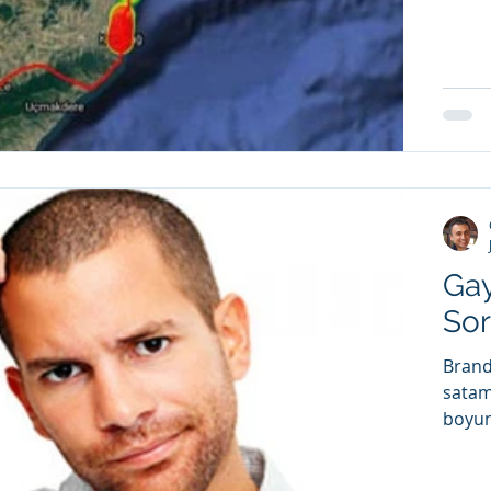
Gay
Sor
Brand
satam
boyun