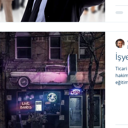
İşy
Ticari
hakim
eğitim