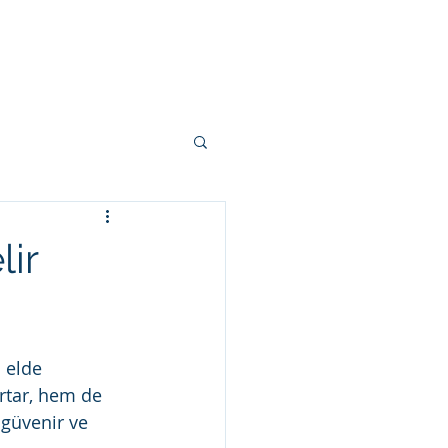
or sale
İletişim
lir
 elde 
artar, hem de 
 güvenir ve 