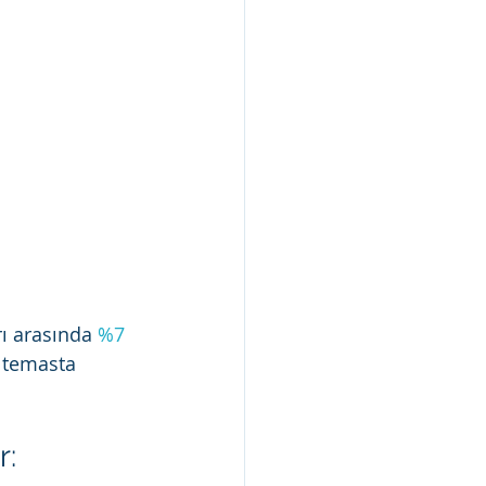
ı arasında 
%7 
 temasta 
 
r: