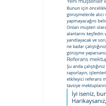
Yeni müşteriler
Bunun için öncelikl
görüşmelerde alıcı 
yapmayacağını belir
Onları müşteri olara
alanlarını keşfedin 
yanıtlayacak ve soru
ne kadar çalıştığını
görüşme yaparsanız 
Referans mektup
Şu anda çalıştığınız 
raporlayın, işlemler
etkileyici referans m
tavsiye mektupların
İyi iseniz, bu
Harikaysanız,