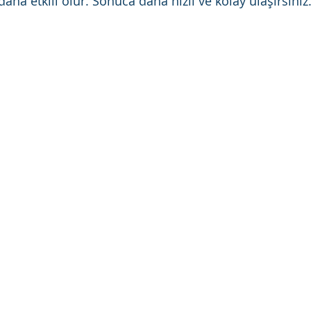
aha etkili olur. Sonuca daha hızlı ve kolay ulaşırsınız