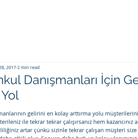
Ana Sayfa
Hakkımda
Blog
Villas f
28, 2017
2 min read
kul Danışmanları İçin Ge
3 Yol
nlarının gelirini en kolay arttırma yolu müşterilerini
erileniz ile tekrar tekrar çalışırsanız hem kazancınız 
liliğiniz artar çünkü sizinle tekrar çalışan müşteri size