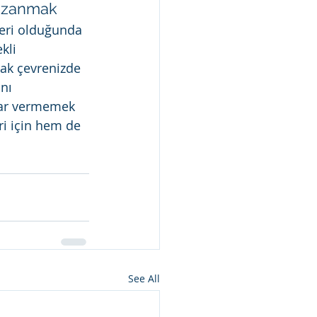
kazanmak
leri olduğunda 
kli 
ak çevrenizde 
nı 
arar vermemek 
ri için hem de 
See All