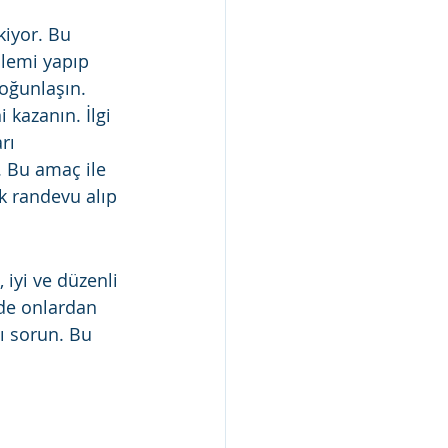
iyor. Bu 
şlemi yapıp 
oğunlaşın. 
 kazanın. İlgi 
rı 
. Bu amaç ile 
k randevu alıp 
 iyi ve düzenli 
ede onlardan 
mı sorun. Bu 