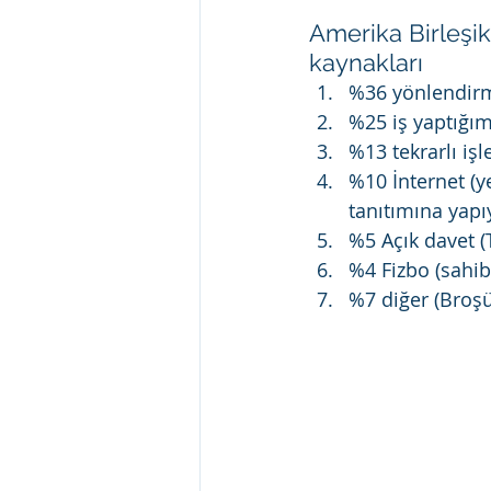
Amerika Birleşik
kaynakları
%36 yönlendirme
%25 iş yaptığım
%13 tekrarlı işl
%10 İnternet (y
tanıtımına yapı
%5 Açık davet (
%4 Fizbo (sahib
%7 diğer (Broşü