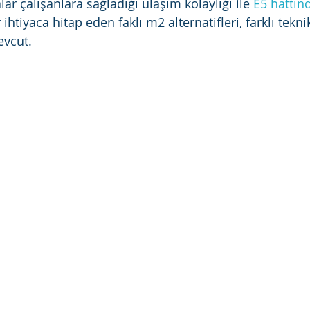
lar çalışanlara sağladığı ulaşım kolaylığı ile 
E5 hattın
ihtiyaca hitap eden faklı m2 alternatifleri, farklı teknik
evcut.