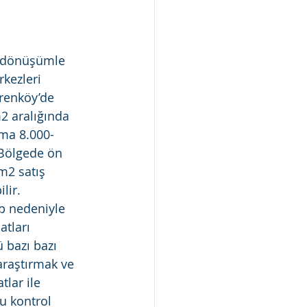
l dönüşümle 
rkezleri 
renköy’de 
m2 aralığında 
ama 8.000-
 Bölgede ön 
m2 satış 
lir. 
ep nedeniyle 
atları 
 bazı bazı 
araştırmak ve 
tlar ile 
u kontrol 