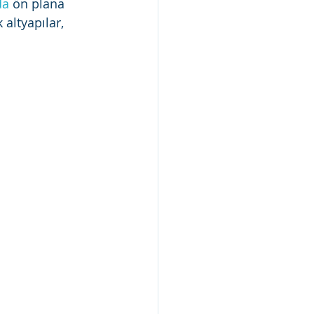
da
 ön plana 
 altyapılar, 