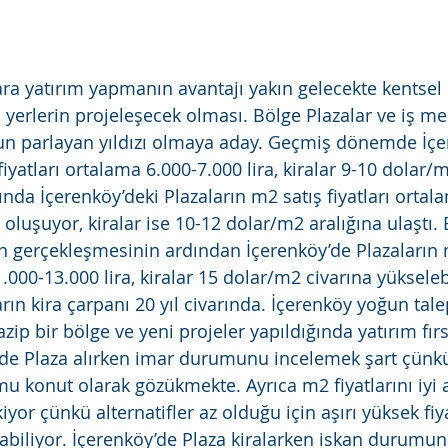
ara yatırım yapmanın avantajı yakın gelecekte kentse
ı yerlerin projeleşecek olması. Bölge Plazalar ve iş me
un parlayan yıldızı olmaya aday. Geçmiş dönemde İçe
fiyatları ortalama 6.000-7.000 lira, kiralar 9-10 dolar/
lında İçerenköy’deki Plazaların m2 satış fiyatları ortal
a oluşuyor, kiralar ise 10-12 dolar/m2 aralığına ulaştı.
n gerçekleşmesinin ardından İçerenköy’de Plazaların 
1.000-13.000 lira, kiralar 15 dolar/m2 civarına yükselebi
rın kira çarpanı 20 yıl civarında. İçerenköy yoğun tal
azip bir bölge ve yeni projeler yapıldığında yatırım fırs
de Plaza alırken imar durumunu incelemek şart çünkü
u konut olarak gözükmekte. Ayrıca m2 fiyatlarını iyi 
yor çünkü alternatifler az olduğu için aşırı yüksek fiya
labiliyor. İçerenköy’de Plaza kiralarken iskan durumun