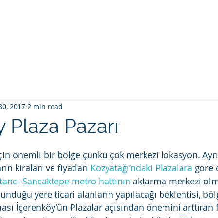
Ana Sayfa
Hakkımda
Blog
Villas f
30, 2017
2 min read
y Plaza Pazarı
için önemli bir bölge çünkü çok merkezi lokasyon. Ayrı
ın kiraları ve fiyatları 
Kozyatağı’ndaki Plazalara
 göre 
tancı-Sancaktepe metro hattının
 aktarma merkezi olm
unduğu yere ticari alanların yapılacağı beklentisi, bö
 İçerenköy’ün Plazalar açısından önemini arttıran fa