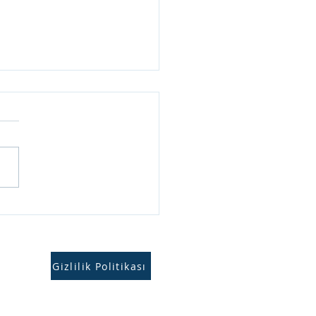
k Satış Yöntemleri
Gizlilik Politikası