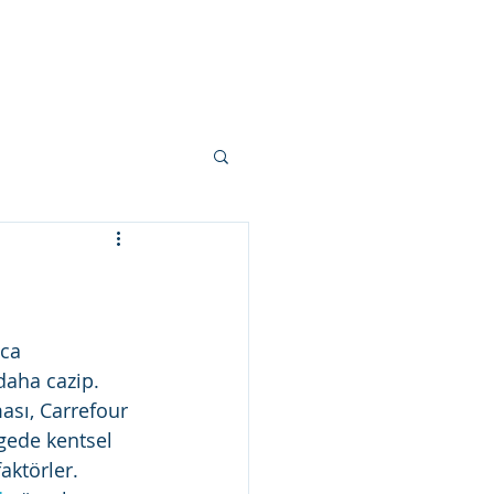
or sale
İletişim
ca 
daha cazip. 
ası, Carrefour 
lgede kentsel 
ktörler. 