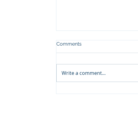
Comments
Write a comment...
Tekirdağ Emlak Piyasası