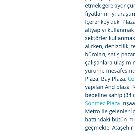
etmek gerekiyor çünk
fiyatlarını iyi araşt
İçerenköy’deki Plaza
altyapıyı kullanmak 
sektörler kullanmak
alırken, denizcilik, 
büroları, satış pazar
çalışanlara ulaşım r
yürüme mesafesinde 
Plaza, Bay Plaza, 
Öz
yapılan And plaza  
bedeline sahip (34 
Sönmez Plaza
 inşaa
Metro ile gelenler İ
hattındaki bütün mi
geçmekte, Ataşehir