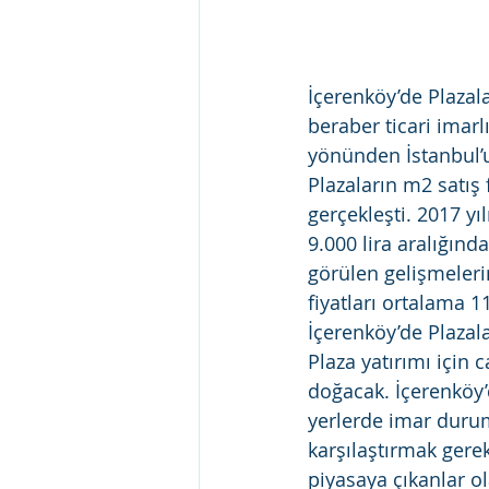
İçerenköy’de Plazal
beraber ticari imarl
yönünden İstanbul’
Plazaların m2 satış 
gerçekleşti. 2017 yı
9.000 lira aralığınd
görülen gelişmeleri
fiyatları ortalama 1
İçerenköy’de Plazala
Plaza yatırımı için c
doğacak. İçerenköy’
yerlerde imar durum
karşılaştırmak gereki
piyasaya çıkanlar o