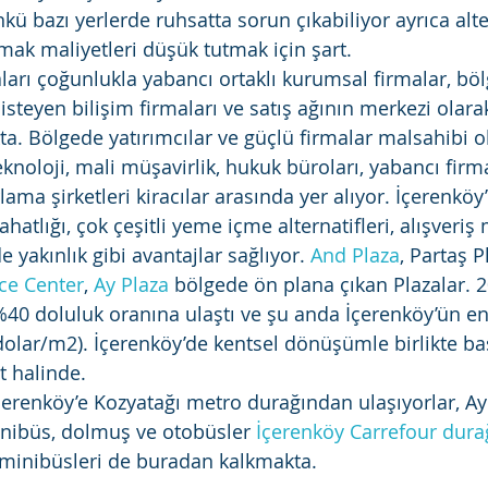
ü bazı yerlerde ruhsatta sorun çıkabiliyor ayrıca alte
ırmak maliyetleri düşük tutmak için şart.
ları çoğunlukla yabancı ortaklı kurumsal firmalar, böl
isteyen bilişim firmaları ve satış ağının merkezi olar
ta. Bölgede yatırımcılar ve güçlü firmalar malsahibi o
teknoloji, mali müşavirlik, hukuk büroları, yabancı firma
lama şirketleri kiracılar arasında yer alıyor. İçerenköy’
ahatlığı, çok çeşitli yeme içme alternatifleri, alışveriş
yakınlık gibi avantajlar sağlıyor. 
And Plaza
, Partaş P
ce Center
, 
Ay Plaza
 bölgede ön plana çıkan Plazalar. 2
%40 doluluk oranına ulaştı ve şu anda İçerenköy’ün en
dolar/m2). İçerenköy’de kentsel dönüşümle birlikte ba
t halinde.
çerenköy’e Kozyatağı metro durağından ulaşıyorlar, Ayr
nibüs, dolmuş ve otobüsler 
İçerenköy Carrefour dur
 minibüsleri de buradan kalkmakta.