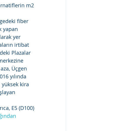
rnatiflerin m2 
gedeki fiber 
ak yapan 
larak yer 
ların irtibat 
deki Plazalar 
 merkezine 
laza, Üçgen 
016 yılında 
 yüksek kira 
şlayan 
ıca, E5 (D100) 
ağından