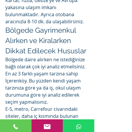
Kartal, Tuzla, Gebze’ye ve Avrupa 
yakasına ulaşım imkanı 
bulunmaktadır. Ayrıca otobana 
aracınızla 8-10 dk. da ulaşabilirsiniz.
Bölgede Gayrimenkul 
Alırken ve Kiralarken 
Dikkat Edilecek Hususlar
Bölgede daire alırken ne istediğinize 
bağlı olarak çok iyi analiz etmelisiniz.  
En az 3 farklı yaşam tarzına sahip 
İçerenköy. Bu yüzden kendi yaşam 
tarzınıza göre ya da iş, okul ulaşım 
durumuna göre iyi analiz edilerek 
seçim yapmalısınız.
E-5, metro, Carrefour civarındaki 
siteler, daha iç kısmında bulunan 
Kiptaş, Eston Çamlı Evler, Şekerevler 
ve Acıbadem üniversitesi yakınında ki 