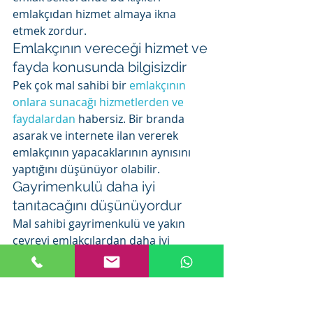
emlakçıdan hizmet almaya ikna 
etmek zordur.
Emlakçının vereceği hizmet ve 
fayda konusunda bilgisizdir
Pek çok mal sahibi bir 
emlakçının 
onlara sunacağı hizmetlerden ve 
faydalardan
 habersiz. Bir branda 
asarak ve internete ilan vererek 
emlakçının yapacaklarının aynısını 
yaptığını düşünüyor olabilir.
Gayrimenkulü daha iyi 
tanıtacağını düşünüyordur
Mal sahibi gayrimenkulü ve yakın 
çevreyi emlakçılardan daha iyi 
tanıdığını ve gelecek alıcılara 
yapılacak tanıtımda daha başarılı 
olacağını düşünebilir.
Pazarlığı daha iyi yapacağını 