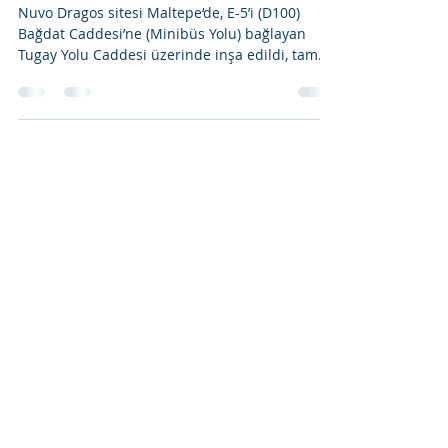
Göktuğ Beşer
Mar 11, 2020
5 min read
Nuvo Dragos Güncel Durum
Nuvo Dragos sitesi Maltepe‘de, E-5’i (D100)
Bağdat Caddesi’ne (Minibüs Yolu) bağlayan
Tugay Yolu Caddesi üzerinde inşa edildi, tam...