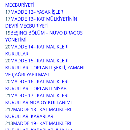
MECBURİYETİ
17
MADDE 12– YASAK İŞLER
17
MADDE 13– KAT MÜLKİYETİNİN 
DEVRİ MECBURİYETİ
19
BEŞiNCi BÖLÜM
–
NUVO DRAGOS 
YÖNETİMİ
20
MADDE 14– KAT MALİKLERİ 
KURULLARI
20
MADDE 15– KAT MALİKLERİ 
KURULLARI TOPLANTI ŞEKLİ, ZAMANI 
VE ÇAĞRI YAPILMASI
20
MADDE 16– KAT MALİKLERİ 
KURULLARI TOPLANTI NİSABI
21
MADDE 17– KAT MALİKLERİ 
KURULLARINDA OY KULLANIMI
212
MADDE 18– KAT MALİKLERİ 
KURULLARI KARARLARI
213
MADDE 19– KAT MALİKLERİ 