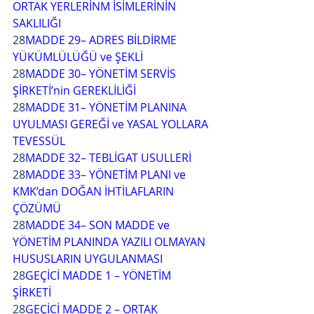
ORTAK YERLERİNM İSİMLERİNİN 
SAKLILIĞI
28
MADDE 29– ADRES BİLDİRME 
YÜKÜMLÜLÜĞÜ ve ŞEKLİ
28
MADDE 30– YÖNETİM SERVİS 
ŞİRKETİ’nin GEREKLİLİĞİ
28
MADDE 31– YÖNETİM PLANINA 
UYULMASI GEREĞİ ve YASAL YOLLARA 
TEVESSÜL
28
MADDE 32– TEBLİGAT USULLERİ
28
MADDE 33– YÖNETİM PLANI ve 
KMK’dan DOĞAN İHTİLAFLARIN 
ÇÖZÜMÜ
28
MADDE 34– SON MADDE ve 
YÖNETİM PLANINDA YAZILI OLMAYAN 
HUSUSLARIN UYGULANMASI
28
GEÇİCİ MADDE
1
–
YÖNETİM 
ŞİRKETİ
28
GEÇİCİ MADDE
2
–
ORTAK 