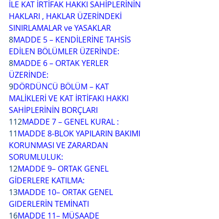
İLE KAT İRTİFAK HAKKI SAHİPLERİNİN 
HAKLARI , HAKLAR ÜZERİNDEKİ 
SINIRLAMALAR ve YASAKLAR
8
MADDE
5
–
KENDİLERİNE TAHSİS 
EDİLEN BÖLÜMLER ÜZERİNDE:
8
MADDE
6
– ORTAK YERLER 
ÜZERİNDE:
9
DÖRDÜNCÜ BÖLÜM – KAT 
MALİKLERİ VE KAT İRTİFAKI HAKKI 
SAHİPLERİNİN BORÇLARI
112
MADDE
7
–
GENEL KURAL
:
11
MADDE 8-BLOK YAPILARIN BAKIMI 
KORUNMASI VE ZARARDAN 
SORUMLULUK:
12
MADDE 9– ORTAK GENEL 
GİDERLERE KATILMA:
13
MADDE 10– ORTAK GENEL 
GlDERLERİN TEMİNATI
16
MADDE 11– MÜSAADE 