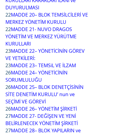
KURULLARI KARARLARI İLANI ve 
DUYURULMASI
22
MADDE 20– BLOK TEMSİLCİLERİ VE 
MERKEZ YÖNETİM KURULU
22
MADDE 21- NUVO DRAGOS 
YÖNETİM VE MERKEZ YÜRÜTME 
KURULLARI
23
MADDE 22– YÖNETİCİNİN GÖREV 
VE YETKİLERİ:
23
MADDE 23– TEMSiL VE İLZAM
26
MADDE 24– YÖNETİCİNİN 
SORUMLULUĞU
26
MADDE 25– BLOK DENETÇİSİNİN 
SİTE DENETİM KURULU’ nun ve 
SEÇİMİ VE GÖREVİ
26
MADDE 26– YÖNETİM ŞİRKETİ
27
MADDE 27- DEĞİŞEN VE YENİ 
BELİRLENECEK YÖNETİM ŞİRKETİ
27
MADDE 28– BLOK YAPILARIN ve 