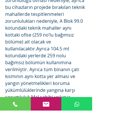
zorunluluğu olması nedeniyle, ayrıca 
bu cihazların projede bırakılan teknik 
mahallerde tespitlenmeleri 
zorunlulukları nedeniyle, A Blok 99.0 
kotundaki teknik mahaller aynı 
kottaki ofise (259 no’lu bağımsız 
bölüme) ait olacak ve 
kullanılacaktır.Ayrıca 104.5 mt 
kotundaki yerlerde 259 nolu 
bağımsız bölümün kullanımına 
verilmiştir. Ayrıca tüm binanın çatı 
kısmının aynı kotta yer alması ve 
yangın yönetmelikleri koruma 
yükümlülüklerinde yangına karşı 
sorumluluk Mal sahibi ve/veya 
ÖZDERİCİ GYO uhdesinde 
olduğundan bu kattaki tüm bahçe ve 
teraslar, ofis olan 259 no’lu bağımsız 
bölüme kullanım hakkı olacak şekilde 