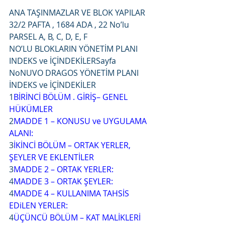
ANA TAŞINMAZLAR VE BLOK YAPILAR 
32/2 PAFTA , 1684 ADA , 22 No’lu 
PARSEL A, B, C, D, E, F
NO’LU BLOKLARIN YÖNETİM PLANI 
INDEKS ve İÇİNDEKİLERSayfa 
NoNUVO DRAGOS YÖNETİM PLANI 
İNDEKS ve İÇİNDEKİLER
1
BİRİNCİ BÖLÜM
.
GİRİŞ– GENEL 
HÜKÜMLER
2
MADDE
1
– KONUSU ve UYGULAMA 
ALANI:
3
İKİNCİ BÖLÜM
–
ORTAK YERLER, 
ŞEYLER VE EKLENTİLER
3
MADDE 2 – ORTAK YERLER:
4
MADDE
3
– ORTAK ŞEYLER:
4
MADDE
4
–
KULLANIMA TAHSİS 
EDiLEN YERLER:
4
ÜÇÜNCÜ BÖLÜM – KAT MALİKLERİ 