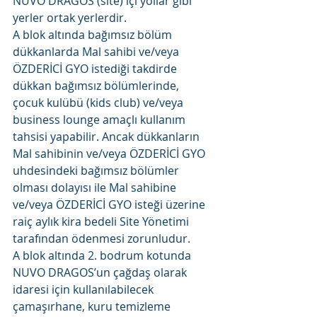
NUVO DRAGOS (site) içi yollar gibi 
yerler ortak yerlerdir.
A blok altında bağımsız bölüm 
dükkanlarda Mal sahibi ve/veya 
ÖZDERİCİ GYO istediği takdirde 
dükkan bağımsız bölümlerinde, 
çocuk kulübü (kids club) ve/veya 
business lounge amaçlı kullanım 
tahsisi yapabilir. Ancak dükkanların 
Mal sahibinin ve/veya ÖZDERİCİ GYO 
uhdesindeki bağımsız bölümler 
olması dolayısı ile Mal sahibine 
ve/veya ÖZDERİCİ GYO isteği üzerine 
raiç aylık kira bedeli Site Yönetimi 
tarafından ödenmesi zorunludur.
A blok altında 2. bodrum kotunda 
NUVO DRAGOS’un çağdaş olarak 
idaresi için kullanılabilecek 
çamaşırhane, kuru temizleme 