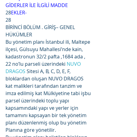
GİDERLER İLE İLGİLİ MADDE
28
EKLER-
28
BİRİNCİ BÖLÜM . GİRİŞ– GENEL 
HÜKÜMLER
Bu yönetim planı İstanbul ili, Maltepe 
ilçesi, Gülsuyu Mahallesi’nde kain, 
kadastronun 32/2 pafta ,1684 ada , 
22 no’lu parseli üzerindeki 
NUVO 
DRAGOS
 Sitesi A, B, C, D, E, F, 
bloklardan oluşan NUVO DRAGOS 
kat malikleri tarafından tanzim ve 
imza edilmiş kat Mülkiyetine tabi işbu 
parsel üzerindeki toplu yapı 
kapsamındaki yapı ve yerler için 
tamamını kapsayan bir tek yönetim 
planı düzenlenmiş olup bu yönetim 
Planına göre yönetilir.