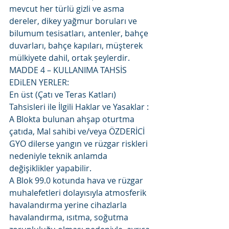
mevcut her türlü gizli ve asma 
dereler, dikey yağmur boruları ve 
bilumum tesisatları, antenler, bahçe 
duvarları, bahçe kapıları, müşterek 
mülkiyete dahil, ortak şeylerdir.
MADDE 4 – KULLANIMA TAHSİS 
EDiLEN YERLER:
En üst (Çatı ve Teras Katları) 
Tahsisleri ile İlgili Haklar ve Yasaklar : 
A Blokta bulunan ahşap oturtma 
çatıda, Mal sahibi ve/veya ÖZDERİCİ 
GYO dilerse yangın ve rüzgar riskleri 
nedeniyle teknik anlamda 
değişiklikler yapabilir.
A Blok 99.0 kotunda hava ve rüzgar 
muhalefetleri dolayısıyla atmosferik 
havalandırma yerine cihazlarla 
havalandırma, ısıtma, soğutma 